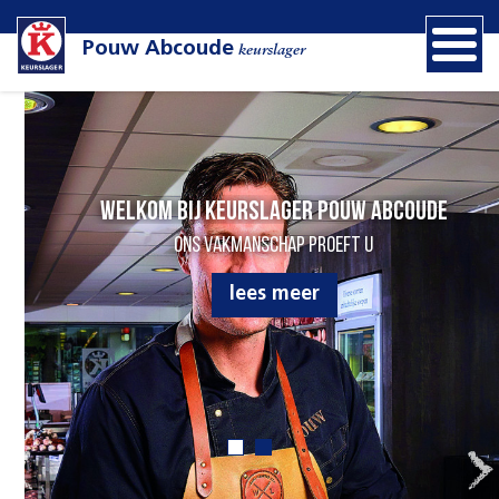
Pouw Abcoude
keurslager
Welkom bij Keurslager Pouw Abcoude
Ons vakmanschap proeft u
lees meer