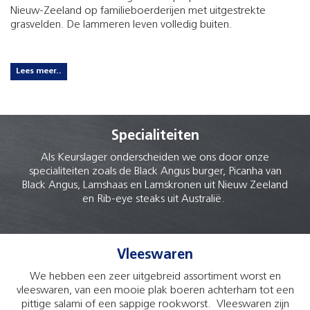
Nieuw-Zeeland op familieboerderijen met uitgestrekte
grasvelden. De lammeren leven volledig buiten.
Lees meer..
Specialiteiten
Als Keurslager onderscheiden we ons door onze
specialiteiten zoals de Black Angus burger, Picanha van
Black Angus, Lamshaas en Lamskronen uit Nieuw Zeeland
en Rib-eye steaks uit Australië.
Vleeswaren
We hebben een zeer uitgebreid assortiment worst en
vleeswaren, van een mooie plak boeren achterham tot een
pittige salami of een sappige rookworst. Vleeswaren zijn