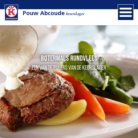
Pouw Abcoude
keurslager
Botermals rundvlees
een van de pijlers van de Keurslager