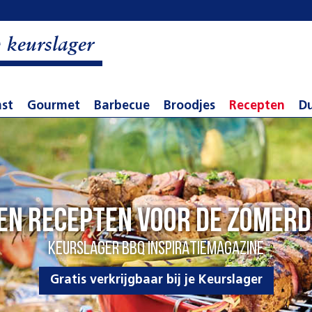
e
keurslager
st
Gourmet
Barbecue
Broodjes
Recepten
D
 en recepten voor de zomer
KEURSLAGER BBQ INSPIRATIEMAGAZINE
Gratis verkrijgbaar bij je Keurslager