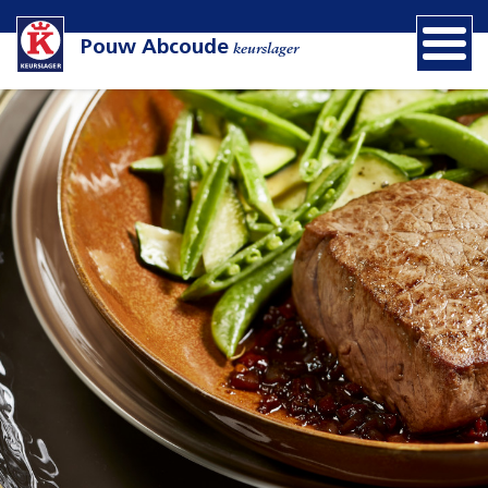
Pouw Abcoude
keurslager