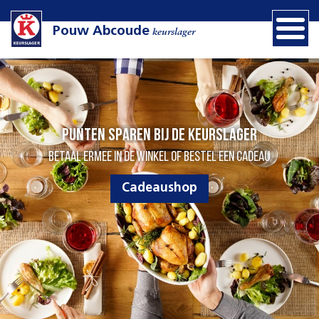
Pouw Abcoude
keurslager
Punten sparen bij de Keurslager
Betaal ermee in de winkel of bestel een cadeau
Cadeaushop