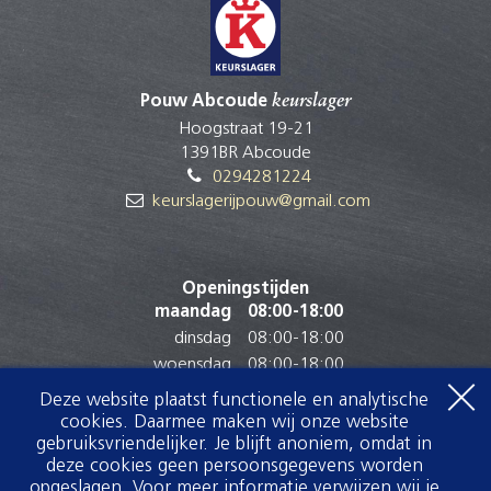
Pouw Abcoude
keurslager
Hoogstraat 19-21
1391BR Abcoude
0294281224
keurslagerijpouw@gmail.com
Openingstijden
maandag
08:00
-
18:00
dinsdag
08:00
-
18:00
woensdag
08:00
-
18:00
donderdag
08:00
-
18:00
Deze website plaatst functionele en analytische
vrijdag
08:00
-
18:00
cookies. Daarmee maken wij onze website
zaterdag
07:30
-
16:00
gebruiksvriendelijker. Je blijft anoniem, omdat in
deze cookies geen persoonsgegevens worden
zondag
Gesloten
opgeslagen. Voor meer informatie verwijzen wij je